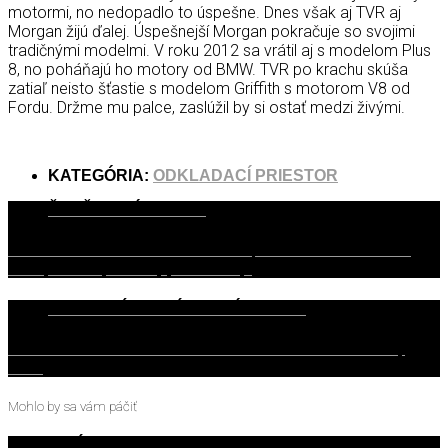
motormi, no nedopadlo to úspešne. Dnes však aj TVR aj
Morgan žijú ďalej. Úspešnejší Morgan pokračuje so svojimi
tradičnými modelmi. V roku 2012 sa vrátil aj s modelom Plus
8, no poháňajú ho motory od BMW. TVR po krachu skúša
zatiaľ neisto šťastie s modelom Griffith s motorom V8 od
Fordu. Držme mu palce, zaslúžil by si ostať medzi živými.
KATEGÓRIA:
ODKLADACÍ PRIESTOR
ĎALŠIE PRÍSPEVKY
TEST Škoda Octavia 2.0 TDI DSG Top Selection - Slnko svieti,
nebo je modré, všetko je, ako má byť
PREDCHÁDZAJÚCE PRÍSPEVKY
TEST Mazda CX-30 2.5L e-SKYACTIV G-140 - Ako kvalitný
oblek
Mohlo by sa vám páčiť
1. JÚLA 2017