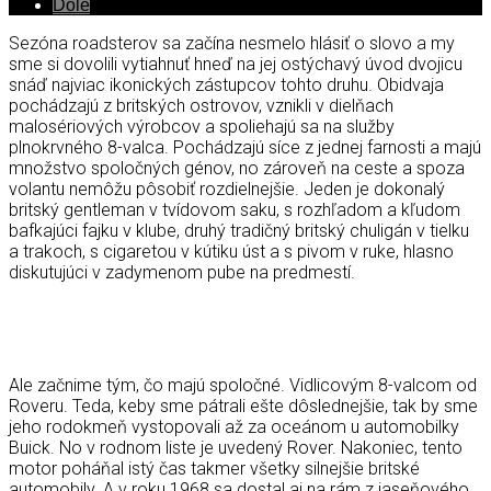
Dole
Sezóna roadsterov sa začína nesmelo hlásiť o slovo a my
sme si dovolili vytiahnuť hneď na jej ostýchavý úvod dvojicu
snáď najviac ikonických zástupcov tohto druhu. Obidvaja
pochádzajú z britských ostrovov, vznikli v dielňach
malosériových výrobcov a spoliehajú sa na služby
plnokrvného 8-valca. Pochádzajú síce z jednej farnosti a majú
množstvo spoločných génov, no zároveň na ceste a spoza
volantu nemôžu pôsobiť rozdielnejšie. Jeden je dokonalý
britský gentleman v tvídovom saku, s rozhľadom a kľudom
bafkajúci fajku v klube, druhý tradičný britský chuligán v tielku
a trakoch, s cigaretou v kútiku úst a s pivom v ruke, hlasno
diskutujúci v zadymenom pube na predmestí.
Ale začnime tým, čo majú spoločné. Vidlicovým 8-valcom od
Roveru. Teda, keby sme pátrali ešte dôslednejšie, tak by sme
jeho rodokmeň vystopovali až za oceánom u automobilky
Buick. No v rodnom liste je uvedený Rover. Nakoniec, tento
motor poháňal istý čas takmer všetky silnejšie britské
automobily. A v roku 1968 sa dostal aj na rám z jaseňového