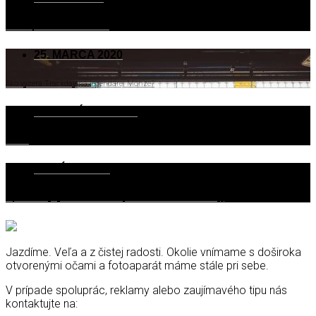
Denník pomalého Kaderníka I.
25. MARCA 2020
Ako vyzerá Trackday na legendárej Monze?
28. OKTÓBRA 2018
Deň Dé
15. JÚLA 2025
Tip na krátky výlet – Hohe Wand (140 kilometrov od Bratislavy)
Jazdíme. Veľa a z čistej radosti. Okolie vnímame s doširoka
otvorenými očami a fotoaparát máme stále pri sebe.
V prípade spoluprác, reklamy alebo zaujímavého tipu nás
kontaktujte na: