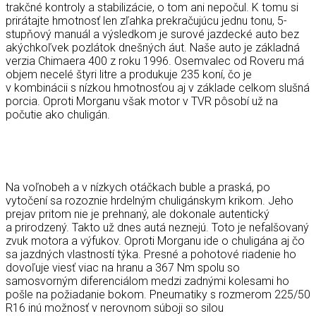
trakčné kontroly a stabilizácie, o tom ani nepočul. K tomu si
prirátajte hmotnosť len zľahka prekračujúcu jednu tonu, 5-
stupňový manuál a výsledkom je surové jazdecké auto bez
akýchkoľvek pozlátok dnešných áut. Naše auto je základná
verzia Chimaera 400 z roku 1996. Osemvalec od Roveru má
objem necelé štyri litre a produkuje 235 koní, čo je
v kombinácii s nízkou hmotnosťou aj v základe celkom slušná
porcia. Oproti Morganu však motor v TVR pôsobí už na
počutie ako chuligán.
Na voľnobeh a v nízkych otáčkach buble a praská, po
vytočení sa rozoznie hrdelným chuligánskym krikom. Jeho
prejav pritom nie je prehnaný, ale dokonale autentický
a prirodzený. Takto už dnes autá neznejú. Toto je nefalšovaný
zvuk motora a výfukov. Oproti Morganu ide o chuligána aj čo
sa jazdných vlastností týka. Presné a pohotové riadenie ho
dovoľuje viesť viac na hranu a 367 Nm spolu so
samosvorným diferenciálom medzi zadnými kolesami ho
pošle na požiadanie bokom. Pneumatiky s rozmerom 225/50
R16 inú možnosť v nerovnom súboji so silou