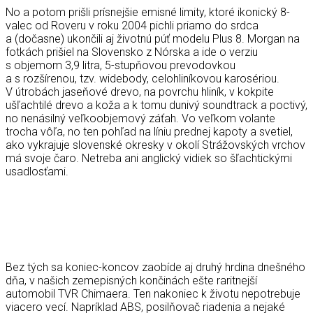
No a potom prišli prísnejšie emisné limity, ktoré ikonický 8-
valec od Roveru v roku 2004 pichli priamo do srdca
a (dočasne) ukončili aj životnú púť modelu Plus 8. Morgan na
fotkách prišiel na Slovensko z Nórska a ide o verziu
s objemom 3,9 litra, 5-stupňovou prevodovkou
a s rozšírenou, tzv. widebody, celohliníkovou karosériou.
V útrobách jaseňové drevo, na povrchu hliník, v kokpite
ušľachtilé drevo a koža a k tomu dunivý soundtrack a poctivý,
no nenásilný veľkoobjemový záťah. Vo veľkom volante
trocha vôľa, no ten pohľad na líniu prednej kapoty a svetiel,
ako vykrajuje slovenské okresky v okolí Strážovských vrchov
má svoje čaro. Netreba ani anglický vidiek so šľachtickými
usadlosťami.
Bez tých sa koniec-koncov zaobíde aj druhý hrdina dnešného
dňa, v našich zemepisných končinách ešte raritnejší
automobil TVR Chimaera. Ten nakoniec k životu nepotrebuje
viacero vecí. Napríklad ABS, posilňovač riadenia a nejaké