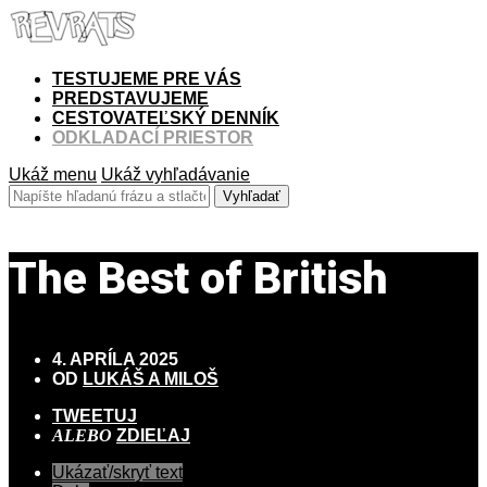
TESTUJEME PRE VÁS
PREDSTAVUJEME
CESTOVATEĽSKÝ DENNÍK
ODKLADACÍ PRIESTOR
Ukáž menu
Ukáž vyhľadávanie
The Best of British
4. APRÍLA 2025
OD
LUKÁŠ A MILOŠ
TWEETUJ
ALEBO
ZDIEĽAJ
Ukázať/skryť text