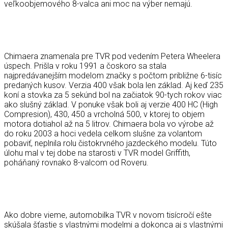
veľkoobjemového 8-valca ani moc na výber nemajú.
Chimaera znamenala pre TVR pod vedením Petera Wheelera
úspech. Prišla v roku 1991 a čoskoro sa stala
najpredávanejším modelom značky s počtom približne 6-tisíc
predaných kusov. Verzia 400 však bola len základ. Aj keď 235
koní a stovka za 5 sekúnd bol na začiatok 90-tych rokov viac
ako slušný základ. V ponuke však boli aj verzie 400 HC (High
Compresion), 430, 450 a vrcholná 500, v ktorej to objem
motora dotiahol až na 5 litrov. Chimaera bola vo výrobe až
do roku 2003 a hoci vedela celkom slušne za volantom
pobaviť, neplnila rolu čistokrvného jazdeckého modelu. Túto
úlohu mal v tej dobe na starosti v TVR model Griffith,
poháňaný rovnako 8-valcom od Roveru.
Ako dobre vieme, automobilka TVR v novom tisícročí ešte
skúšala šťastie s vlastnými modelmi a dokonca aj s vlastnými