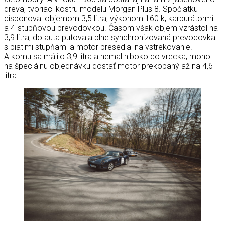
dreva, tvoriaci kostru modelu Morgan Plus 8. Spočiatku
disponoval objemom 3,5 litra, výkonom 160 k, karburátormi
a 4-stupňovou prevodovkou. Časom však objem vzrástol na
3,9 litra, do auta putovala plne synchronizovaná prevodovka
s piatimi stupňami a motor presedlal na vstrekovanie.
A komu sa málilo 3,9 litra a nemal hlboko do vrecka, mohol
na špeciálnu objednávku dostať motor prekopaný až na 4,6
litra.