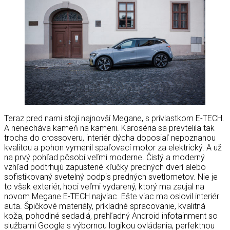
Teraz pred nami stojí najnovší Megane, s prívlastkom E-TECH.
A nenecháva kameň na kameni. Karoséria sa prevtelila tak
trocha do crossoveru, interiér dýcha doposiaľ nepoznanou
kvalitou a pohon vymenil spaľovací motor za elektrický. A už
na prvý pohľad pôsobí veľmi moderne. Čistý a moderný
vzhľad podtrhujú zapustené kľučky predných dverí alebo
sofistikovaný svetelný podpis predných svetlometov. Nie je
to však exteriér, hoci veľmi vydarený, ktorý ma zaujal na
novom Megane E-TECH najviac. Ešte viac ma oslovil interiér
auta. Špičkové materiály, príkladné spracovanie, kvalitná
koža, pohodlné sedadlá, prehľadný Android infotainment so
službami Google s výbornou logikou ovládania, perfektnou