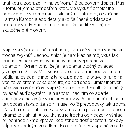
grafikou a zobrazením na veľkom, 12-palcovom displeji. Plus
k tomu príjemná atmosféra, ktorú vie vykúzliť ambientné
podsvietenie v kombinácii s vkusnými obkladmi, ozvučenie
Harman Kardon alebo detaily ako čalúnené odkladacie
priestory vo dverách a máte pocit, že sedíte v niečom
skutočne prémiovom.
Nájde sa však aj zopár drobností, na ktoré si treba spočiatku
trocha zvyknúť. Jednou z nich je napríklad na môj vkus tak
trocha les pákových ovládačov na pravej strane za
volantom. Okrem toho, že je na volante otočný ovládač
jazdných režimov Multisense a z oboch strán pod volantom
pádla na ovládanie intenzity rekuperácie, na pravej strane na
vás za volantom čaká ešte trojica nad sebou umiestnených
pákových ovládačov. Najnižšie z nich pre Renault už tradičný
ovládač audiosystému a hlasitosti, nad ním ovládanie
stieračov a najvyššie volič prevodovky. Aj po pár dňoch sa mi
tak občas stávalo, že som musel volič prevodovky tak trocha
hľadať a nie len intuitívne a bez venovania pozornosti po ňom
okamžite siahnuť. A tou druhou je trocha obmedzený výhľad
pri pohľade šikmo vpravo, kde zaberá dosť priestoru áčkový
stĺpik so spätným zrkadlom. No a pohľad cez spätné zrkadlo