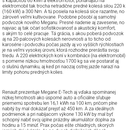
s kapacitou 60 kWh a elektromotor, poháňajúci na
elektromobil tak trocha netradične predné kolesá silou 220 k
(160 kW) a 300 Nm. A tú posiela na kolesá síce razantne, no
zároveň veľmi kultivovane. Podobne pôsobí aj samotný
podvozok nového Meganu. Presné riadenie aj zavesenie, no
najviac aj tak očarí sofistikovanosť a akustický komfort,
s akým to celé pracuje. Tá grácia, s akou poberá podvozok
aj na 20-palcových kolesách nerovnosti a to ticho od
karosérie i podvozku počas jazdy aj vo vyšších rýchlostiach
je na veľmi vysokej úrovni, ktorá rozhodne prerástla svoju
triedu. A 220 elektrických koní v kombinácii (na elektromobil)
s pomerne nízkou hmotnosťou 1700 kg sa vie postarať aj
o slušnú dynamiku, aj keď pri naozaj ostrej jazde narazí na
limity pohonu predných kolies.
Renault prezentuje Megane E-Tech aj vďaka spomínanej
nízkej hmotnosti ako úsporné auto a oficiálne sľubuje
priemernú spotrebu len 16,1 kWh na 100 km, pričom plne
nabitý by mal dokázať prejsť až 450 km. A za ideálnych
podmienok a pri nabíjacom výkone 130 kW by mal byť
schopný nabiť svoj úplne prázdny akumulátor doplna za
hodinu a 15 minúť. Prax počas ešte chladných, skorých