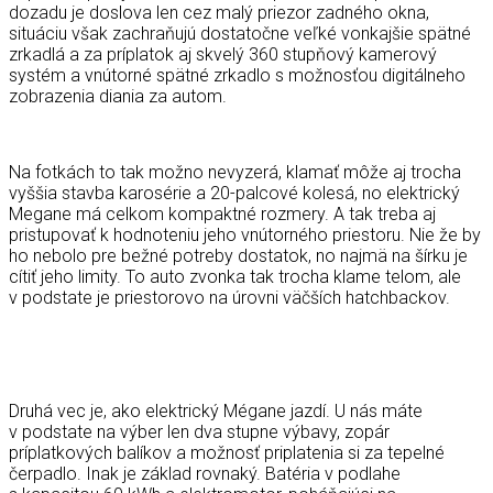
dozadu je doslova len cez malý priezor zadného okna,
situáciu však zachraňujú dostatočne veľké vonkajšie spätné
zrkadlá a za príplatok aj skvelý 360 stupňový kamerový
systém a vnútorné spätné zrkadlo s možnosťou digitálneho
zobrazenia diania za autom.
Na fotkách to tak možno nevyzerá, klamať môže aj trocha
vyššia stavba karosérie a 20-palcové kolesá, no elektrický
Megane má celkom kompaktné rozmery. A tak treba aj
pristupovať k hodnoteniu jeho vnútorného priestoru. Nie že by
ho nebolo pre bežné potreby dostatok, no najmä na šírku je
cítiť jeho limity. To auto zvonka tak trocha klame telom, ale
v podstate je priestorovo na úrovni väčších hatchbackov.
Druhá vec je, ako elektrický Mégane jazdí. U nás máte
v podstate na výber len dva stupne výbavy, zopár
príplatkových balíkov a možnosť priplatenia si za tepelné
čerpadlo. Inak je základ rovnaký. Batéria v podlahe