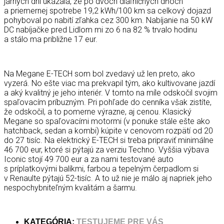
jarných dní ukázala, že po dvoch diaľničných dňoch
a priemernej spotrebe 19,2 kWh/100 km sa celkový dojazd
pohyboval po nabití zľahka cez 300 km. Nabíjanie na 50 kW
DC nabíjačke pred Lidlom mi zo 6 na 82 % trvalo hodinu
a stálo ma približne 17 eur.
Na Megane E-TECH som bol zvedavý už len preto, ako
vyzerá. No ešte viac ma prekvapil tým, ako kultivovane jazdí
a aký kvalitný je jeho interiér. V tomto na míle odskočil svojim
spaľovacím príbuzným. Pri pohľade do cenníka však zistíte,
že odskočil, a to pomerne výrazne, aj cenou. Klasický
Megane so spaľovacími motormi (v ponuke stále ešte ako
hatchback, sedan a kombi) kúpite v cenovom rozpätí od 20
do 27 tisíc. Na elektrický E-TECH si treba pripraviť minimálne
46 700 eur, ktoré si pýtajú za verziu Techno. Vyššia výbava
Iconic stojí 49 700 eur a za nami testované auto
s príplatkovými balíkmi, farbou a tepelným čerpadlom si
v Renaulte pýtajú 52-tisíc. A to už nie je málo aj napriek jeho
nespochybniteľným kvalitám a šarmu.
KATEGÓRIA:
TESTUJEME PRE VÁS