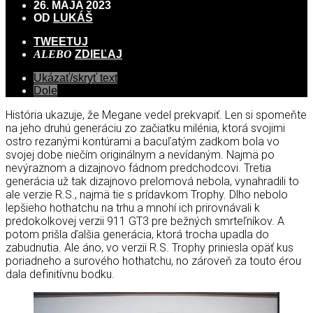
26. MÁJA 2023
OD
LUKÁŠ
TWEETUJ
ALEBO
ZDIEĽAJ
Ukázať/skryť text
Dole
História ukazuje, že Megane vedel prekvapiť. Len si spomeňte
na jeho druhú generáciu zo začiatku milénia, ktorá svojimi
ostro rezanými kontúrami a bacuľatým zadkom bola vo
svojej dobe niečím originálnym a nevídaným. Najmä po
nevýraznom a dizajnovo fádnom predchodcovi. Tretia
generácia už tak dizajnovo prelomová nebola, vynahradili to
ale verzie R.S., najmä tie s prídavkom Trophy. Dlho nebolo
lepšieho hothatchu na trhu a mnohí ich prirovnávali k
predokolkovej verzii 911 GT3 pre bežných smrteľníkov. A
potom prišla ďalšia generácia, ktorá trocha upadla do
zabudnutia. Ale áno, vo verzii R.S. Trophy priniesla opäť kus
poriadneho a surového hothatchu, no zároveň za touto érou
dala definitívnu bodku.