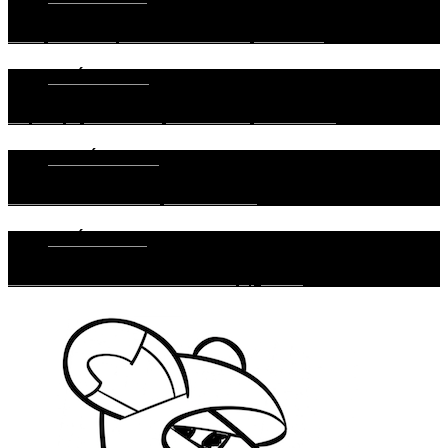
TEST Hyundai Kona 1,6 T-GDi 4×4 N Line – Baba jedna ukecaná
6. JÚNA 2023
Malí, menší, najmenší alebo kedy zvoliť ktorú entry-level Škodovku?
31. MÁJA 2023
TEST Mazda 6 20th Anniversary – Stiflerova máma
3. JÚLA 2023
CUPRA Formentor 2.0 TDI 150 – Hit The Road(trip), CUPRA!