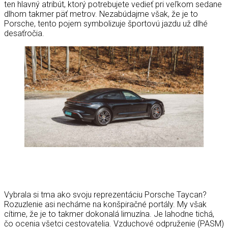
ten hlavný atribút, ktorý potrebujete vedieť pri veľkom sedane
dlhom takmer päť metrov. Nezabúdajme však, že je to
Porsche, tento pojem symbolizuje športovú jazdu už dlhé
desaťročia.
Vybrala si tma ako svoju reprezentáciu Porsche Taycan?
Rozuzlenie asi necháme na konšpiračné portály. My však
cítime, že je to takmer dokonalá limuzína. Je lahodne tichá,
čo ocenia všetci cestovatelia. Vzduchové odpruženie (PASM)