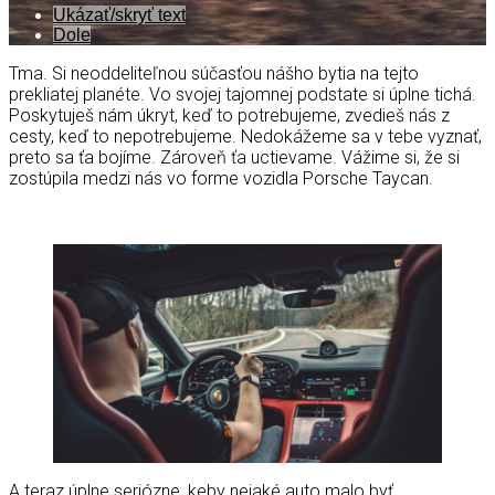
Ukázať/skryť text
Dole
Tma. Si neoddeliteľnou súčasťou nášho bytia na tejto
prekliatej planéte. Vo svojej tajomnej podstate si úplne tichá.
Poskytuješ nám úkryt, keď to potrebujeme, zvedieš nás z
cesty, keď to nepotrebujeme. Nedokážeme sa v tebe vyznať,
preto sa ťa bojíme. Zároveň ťa uctievame. Vážime si, že si
zostúpila medzi nás vo forme vozidla Porsche Taycan.
A teraz úplne seriózne, keby nejaké auto malo byť