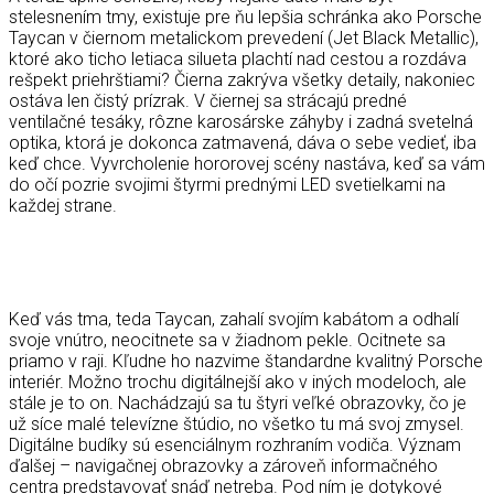
stelesnením tmy, existuje pre ňu lepšia schránka ako Porsche
Taycan v čiernom metalickom prevedení (Jet Black Metallic),
ktoré ako ticho letiaca silueta plachtí nad cestou a rozdáva
rešpekt priehrštiami? Čierna zakrýva všetky detaily, nakoniec
ostáva len čistý prízrak. V čiernej sa strácajú predné
ventilačné tesáky, rôzne karosárske záhyby i zadná svetelná
optika, ktorá je dokonca zatmavená, dáva o sebe vedieť, iba
keď chce. Vyvrcholenie hororovej scény nastáva, keď sa vám
do očí pozrie svojimi štyrmi prednými LED svetielkami na
každej strane.
Keď vás tma, teda Taycan, zahalí svojím kabátom a odhalí
svoje vnútro, neocitnete sa v žiadnom pekle. Ocitnete sa
priamo v raji. Kľudne ho nazvime štandardne kvalitný Porsche
interiér. Možno trochu digitálnejší ako v iných modeloch, ale
stále je to on. Nachádzajú sa tu štyri veľké obrazovky, čo je
už síce malé televízne štúdio, no všetko tu má svoj zmysel.
Digitálne budíky sú esenciálnym rozhraním vodiča. Význam
ďalšej – navigačnej obrazovky a zároveň informačného
centra predstavovať snáď netreba. Pod ním je dotykové