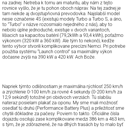
na zadnej. Netreba k tomu ani maturitu, aby nám z tejto
rovnice vyšlo, že je tu pohon oboch náprav. Na tej zadnej je
tam niekde aj dvojstupňovná prevodovka. Najslabší model
nesie označenie 4S (existujú modely Turbo a Turbo S, a áno,
to “Turbo” v názve rozosmialo nejedného z nás), aby to
nebolo úplne jednoduché, existuje v dvoch variantoch,
líšiacich sa kapacitou batérií (79,2kWh a 93,4 kWh), poťažmo
výkonom (320 kW a 360 kW). Ale tým to nekončí, keďže
tento výtvor stvorili komplikovane precízni Nemci. Pri potrebe
použitia systému “Launch control” sa maximálny výkon
dočasne zvýši na 390 kW a 420 kW. Ach Bože.
Napriek týmto odlišnostiam je maximálna rýchlosť 250 km/h
a zrýchlenie 0-100 km/h za rovné 4 sekundy (0-200 km/h za
12,9 sekúnd!) totožné pri obidvoch verziách. Tú slabšiu
nateraz posielam plakať za oponu. My sme mali možnosť
osedlať tú druhú (Performance Battery Plus) a príležitosť sme
chytili dôkladne za pačesy. Poviem to takto. Oficiálne čísla
dojazdu oscilujú zase komplikovane medzi 386 km a 463 km,
s tým, že je zdôraznené, že na dlhých trasách by to malo byť