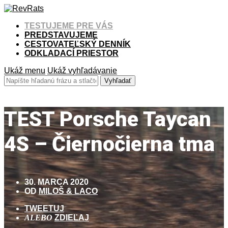
TESTUJEME PRE VÁS
PREDSTAVUJEME
CESTOVATEĽSKÝ DENNÍK
ODKLADACÍ PRIESTOR
Ukáž menu
Ukáž vyhľadávanie
TEST Porsche Taycan
4S – Čiernočierna tma
30. MARCA 2020
OD
MILOŠ & LACO
TWEETUJ
ALEBO
ZDIEĽAJ