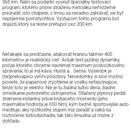
365 km. Nám sa podarilo vyvinúť špeciálny testovací
program, ktorého prísne stráženú metodiku nemôžeme
prezradiť, isto chápete, s tmou sa neradno zahrávať, vie byť
nepríjemne pomstychtivá. Výstupom tohto programu bol
dojazd, ktorý sa tesne prehupol cez 200 km.
Neľakajte sa predčasne, atakovať hranicu takmer 400
kilometrov je realistický cieľ. Avšak test jazdnej dynamiky,
počas ktorého chceme navnímať maximum podvozkového
správania, to je iná káva. Hustá a… čierna. Výsledok je
(ne)prekvapivo veľmi pôsobivý. Nevedomky si síce možno
poviete, že papierové zrýchlenie je vcelku nefascinujúce,
lenže toto je elektro. Nie je tu žiadna turbo diera, žiadne
omeškanie pohonného ústrojenstva. Stlačený plynový pedál
znamená instantný príval krútiaceho momentu (jeho
maximálna hodnota je 650 Nm), kým bežné športovejšie auto
medituje, aký rýchlostný stupeň má zaradiť a čaká na
roztočenie turbodúchadla, tak táto limuzína už mizne z
dohľadu.