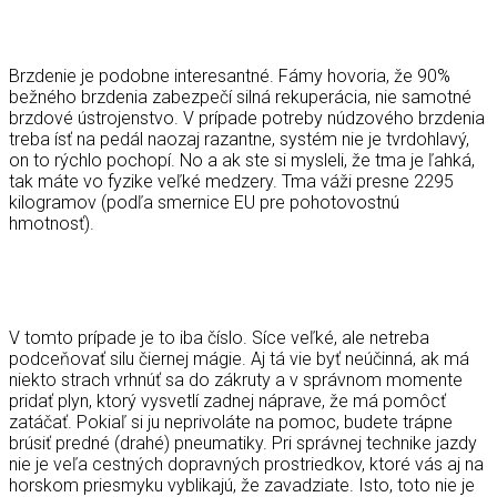
Brzdenie je podobne interesantné. Fámy hovoria, že 90%
bežného brzdenia zabezpečí silná rekuperácia, nie samotné
brzdové ústrojenstvo. V prípade potreby núdzového brzdenia
treba ísť na pedál naozaj razantne, systém nie je tvrdohlavý,
on to rýchlo pochopí. No a ak ste si mysleli, že tma je ľahká,
tak máte vo fyzike veľké medzery. Tma váži presne 2295
kilogramov (podľa smernice EU pre pohotovostnú
hmotnosť).
V tomto prípade je to iba číslo. Síce veľké, ale netreba
podceňovať silu čiernej mágie. Aj tá vie byť neúčinná, ak má
niekto strach vrhnúť sa do zákruty a v správnom momente
pridať plyn, ktorý vysvetlí zadnej náprave, že má pomôcť
zatáčať. Pokiaľ si ju neprivoláte na pomoc, budete trápne
brúsiť predné (drahé) pneumatiky. Pri správnej technike jazdy
nie je veľa cestných dopravných prostriedkov, ktoré vás aj na
horskom priesmyku vyblikajú, že zavadziate. Isto, toto nie je