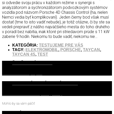
si odvedie svoju prácu v každom režime v synergii s
analyzátorom a sychronizátorom podvozkovým systémov
vozidla pod názvom Porsche 4D Chassis Control (ha, nielen
Nemci vedia byť komplikovaní). Jeden čierny bod však musí
dostať (tme to isto vadiť nebude), je totiž otázne, či by ste sa
vedeli prepraviť z nášho najväčšieho mesta do toho druhého
v poradí bez nabitia, inak ktoré pri striedavom prúde s 11 kW
zaberie 9 hodín. Niekomu to bude vadiť, niekomu nie…
KATEGÓRIA:
TESTUJEME PRE VÁS
TAGY:
ELEKTROMOBIL
,
PORSCHE
,
TAYCAN
,
TAYCAN 4S
,
TEST
ĎALŠIE PRÍSPEVKY
Milošov Archívny Výber
PREDCHÁDZAJÚCE PRÍSPEVKY
Shutdown III - Veselo po myjavsky
Mohlo by sa vám páčiť
9. JÚLA 2024