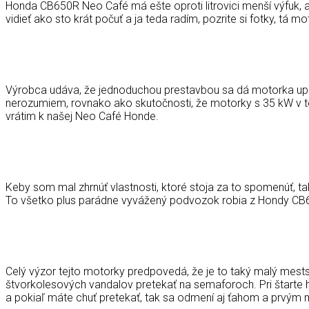
Honda CB650R Neo Café má ešte oproti litrovici menší výfuk, 
vidieť ako sto krát počuť a ja teda radím, pozrite si fotky, tá m
Výrobca udáva, že jednoduchou prestavbou sa dá motorka uprav
nerozumiem, rovnako ako skutočnosti, že motorky s 35 kW v tec
vrátim k našej Neo Café Honde.
Keby som mal zhrnúť vlastnosti, ktoré stoja za to spomenúť, tak 
To všetko plus parádne vyvážený podvozok robia z Hondy CB65
Celý výzor tejto motorky predpovedá, že je to taký malý mests
štvorkolesových vandalov pretekať na semaforoch. Pri štarte h
a pokiaľ máte chuť pretekať, tak sa odmení aj ťahom a prvým