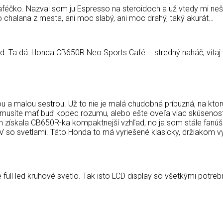
aféčko. Nazval som ju Espresso na steroidoch a už vtedy mi neš
ho chalana z mesta, ani moc slabý, ani moc drahý, taký akurát…
pad. Ta dá: Honda CB650R Neo Sports Café – stredný naháč, vita
kou a malou sestrou. Už to nie je malá chudobná príbuzná, na kt
už musíte mať buď kopec rozumu, alebo ešte oveľa viac skúsenost
skala CB650R-ka kompaktnejší vzhľad, no ja som stále fanúšik 
V so svetlami. Táto Honda to má vyriešené klasicky, držiakom 
ull led kruhové svetlo. Tak isto LCD display so všetkými potreb