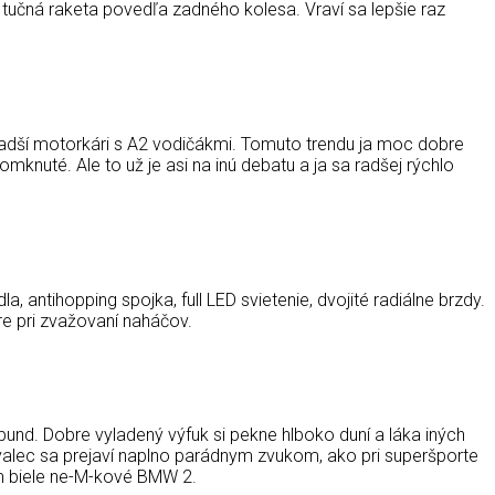
tučná raketa povedľa zadného kolesa. Vraví sa lepšie raz
ladší motorkári s A2 vodičákmi. Tomuto trendu ja moc dobre
nuté. Ale to už je asi na inú debatu a ja sa radšej rýchlo
, antihopping spojka, full LED svietenie, dvojité radiálne brzdy.
e pri zvažovaní naháčov.
und. Dobre vyladený výfuk si pekne hlboko duní a láka iných
rvalec sa prejaví naplno parádnym zvukom, ako pri superšporte
em biele ne-M-kové BMW 2.