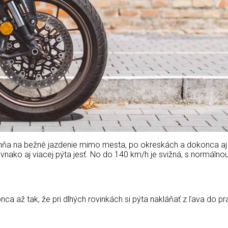
ňa na bežné jazdenie mimo mesta, po okreskách a dokonca aj di
vnako aj viacej pýta jesť. No do 140 km/h je svižná, s normáln
 až tak, že pri dlhých rovinkách si pýta nakláňať z ľava do prav