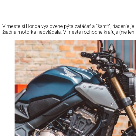
V meste si Honda vyslovene pýta zatáčať a “šantiť”, riadenie 
žiadna motorka neovládala. V meste rozhodne kraľuje (nie len 