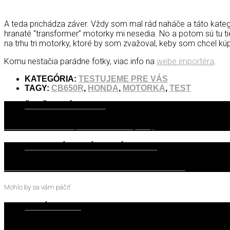
A teda prichádza záver. Vždy som mal rád naháče a táto kate
hranaté “transformer” motorky mi nesedia. No a potom sú tu t
na trhu tri motorky, ktoré by som zvažoval, keby som chcel kú
Komu nestačia parádne fotky, viac info na
webe importéra
.
KATEGÓRIA:
TESTUJEME PRE VÁS
TAGY:
CB650R
,
HONDA
,
MOTORKA
,
TEST
ĎALŠIE PRÍSPEVKY
TEST Suzuki Swift Sport - Pohár čistej vody
PREDCHÁDZAJÚCE PRÍSPEVKY
TEST Ford Focus Active 1.5 EcoBoost - Klame telom
Mohlo by sa vám páčiť
20. JÚNA 2018
TEST Honda CRF1000L – Africké Dobrodružstvo