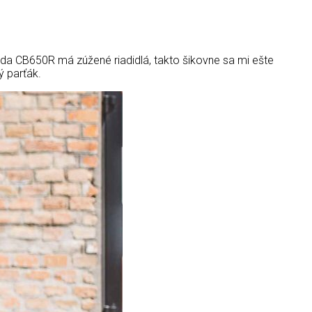
onda CB650R má zúžené riadidlá, takto šikovne sa mi ešte
ý parťák.