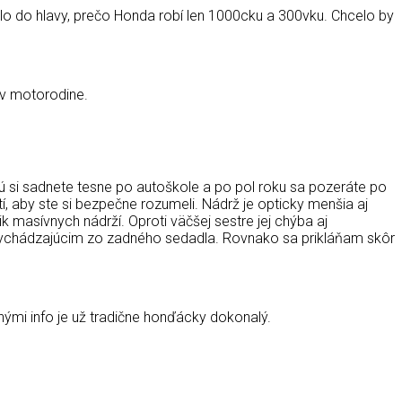
lo do hlavy, prečo Honda robí len 1000cku a 300vku. Chcelo by
j v motorodine.
orú si sadnete tesne po autoškole a po pol roku sa pozeráte po
í, aby ste si bezpečne rozumeli. Nádrž je opticky menšia aj
masívnych nádrží. Oproti väčšej sestre jej chýba aj
vychádzajúcim zo zadného sedadla. Rovnako sa prikláňam skôr
nými info je už tradične honďácky dokonalý.