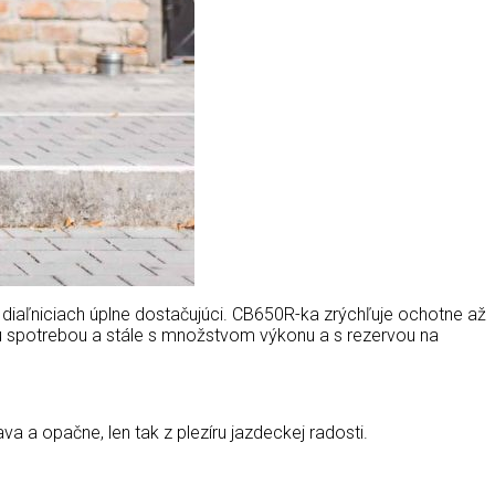
aľniciach úplne dostačujúci. CB650R-ka zrýchľuje ochotne až
ou spotrebou a stále s množstvom výkonu a s rezervou na
a a opačne, len tak z plezíru jazdeckej radosti.