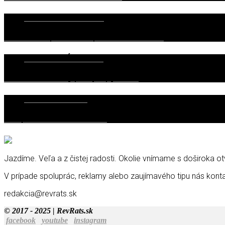
4. SEPTEMBRA 2019
TEST Abarth 124 Spider & 595C Competizione – Cabrio vs. Cabrio
19. FEBRUÁRA 2019
Volvo V60 T6 – Hot Hatch je pre deti, chlapi jazdia na…
10. MARCA 2020
TEST Opel Corsa GS Line – Urban “Corser”
Jazdíme. Veľa a z čistej radosti. Okolie vnímame s doširoka 
V prípade spoluprác, reklamy alebo zaujímavého tipu nás konta
redakcia@revrats.sk
© 2017 - 2025 | RevRats.sk
facebook
youtube
instagram