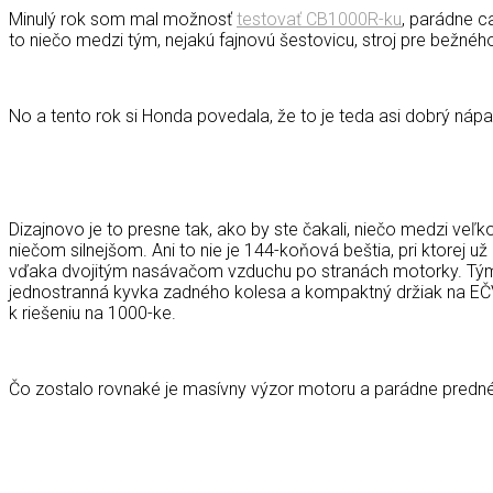
Minulý rok som mal možnosť
testovať CB1000R-ku
, parádne c
to niečo medzi tým, nejakú fajnovú šestovicu, stroj pre bežné
No a tento rok si Honda povedala, že to je teda asi dobrý ná
Dizajnovo je to presne tak, ako by ste čakali, niečo medzi veľ
niečom silnejšom. Ani to nie je 144-koňová beštia, pri ktorej 
vďaka dvojitým nasávačom vzduchu po stranách motorky. Tým zí
jednostranná kyvka zadného kolesa a kompaktný držiak na EČ
k riešeniu na 1000-ke.
Čo zostalo rovnaké je masívny výzor motoru a parádne predné f