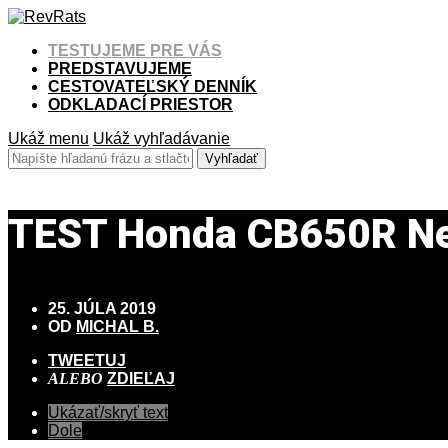
TESTUJEME PRE VÁS
PREDSTAVUJEME
CESTOVATEĽSKÝ DENNÍK
ODKLADACÍ PRIESTOR
Ukáž menu
Ukáž vyhľadávanie
TEST Honda CB650R Neo
25. JÚLA 2019
OD
MICHAL B.
TWEETUJ
ALEBO
ZDIEĽAJ
Ukázať/skryť text
Dole