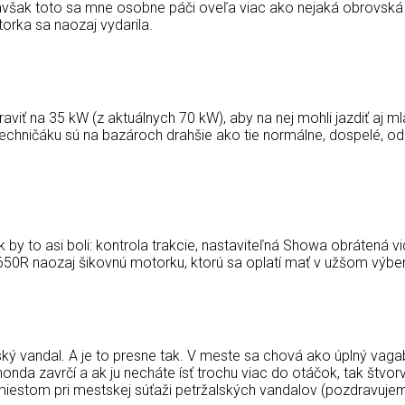
avšak toto sa mne osobne páči oveľa viac ako nejaká obrovská 
otorka sa naozaj vydarila.
iť na 35 kW (z aktuálnych 70 kW), aby na nej mohli jazdiť aj m
hničáku sú na bazároch drahšie ako tie normálne, dospelé, odomk
by to asi boli: kontrola trakcie, nastaviteľná Showa obrátená vidla
0R naozaj šikovnú motorku, ktorú sa oplatí mať v užšom výber
ký vandal. A je to presne tak. V meste sa chová ako úplný vagab
onda zavrčí a ak ju necháte ísť trochu viac do otáčok, tak štvo
 miestom pri mestskej súťaži petržalských vandalov (pozdravuj