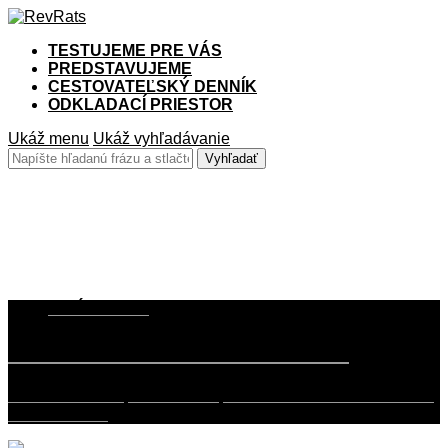
TESTUJEME PRE VÁS
PREDSTAVUJEME
CESTOVATEĽSKÝ DENNÍK
ODKLADACÍ PRIESTOR
Ukáž menu
Ukáž vyhľadávanie
Z H2
5. JÚNA 2020
TEST Kawasaki Z H2 – Nemesis
Raketa. To bolo prvé čo mi napadlo keď som videl Kawasaki
Z H2. Potom…