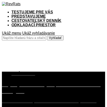
TESTUJEME PRE VÁS
PREDSTAVUJEME
CESTOVATEĽSKÝ DENNÍK
ODKLADACÍ PRIESTOR
Ukáž menu
Ukáž vyhľadávanie
Twingo
8. JÚLA 2018
Najkrajší slovinský kopec? Jednoznačne
Mangart!
Celé to skrslo ako jedna taká malá bláznivá myšlienka. V
týždni, kedy sme mali…