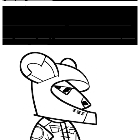
1. JÚLA 2018
TEST Renault Twingo GT – Hot Wheels
Twingo GT? To je ozaj gé-téčko? …Malé mestské auto, ktoré
pozná každý, kto si…