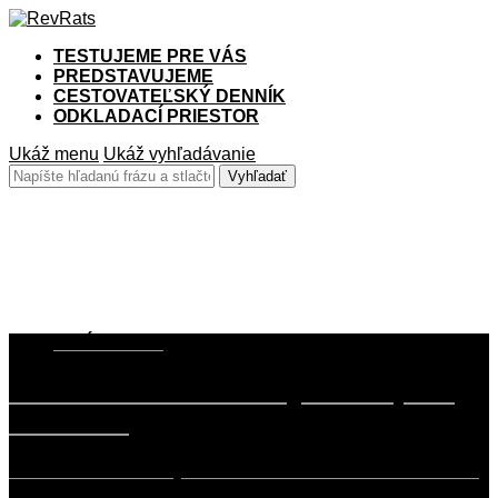
TESTUJEME PRE VÁS
PREDSTAVUJEME
CESTOVATEĽSKÝ DENNÍK
ODKLADACÍ PRIESTOR
Ukáž menu
Ukáž vyhľadávanie
Touring
1. JÚLA 2019
TEST BMW 520d Touring – Tá Kryha z
Memečiek
Začiatok deväťdesiatych rokov minulého storočia bol vcelku
fajn. V tej dobe sa ešte stále…