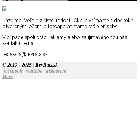
Jazdíme. Veľa a z čistej radosti. Okolie vnímame s doširoka
otvorenými očami a fotoaparát máme stále pri sebe.
V prípade spoluprác, reklamy alebo zaujímavého tipu nás
kontaktujte na:
redakcia@revrats.sk
© 2017 - 2025 | RevRats.sk
facebook
youtube
instagram
Hore