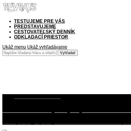
TESTUJEME PRE VÁS
PREDSTAVUJEME
CESTOVATEĽSKÝ DENNÍK
ODKLADACÍ PRIESTOR
Ukáž menu
Ukáž vyhľadávanie
Test Drive
1. SEPTEMBRA 2017
Test Drive Event je o rýchlych autách a n
Utorok, 29. august, štátny sviatok. Zatiaľ čo si v tento deň polit