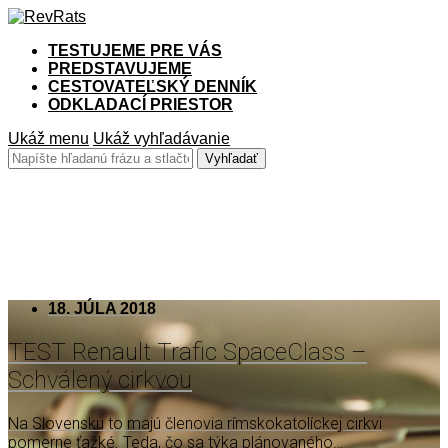
TESTUJEME PRE VÁS
PREDSTAVUJEME
CESTOVATEĽSKÝ DENNÍK
ODKLADACÍ PRIESTOR
Ukáž menu
Ukáž vyhľadávanie
Superclass
18. JÚLA 2018
TEST Renault Trafic SpaceClass –
Schválený cirkvou
Na Slovensku to majú členovia rímskokatolíckej cirkvi
pomerne ťažké. Teda, čo sa týka plánovaného…