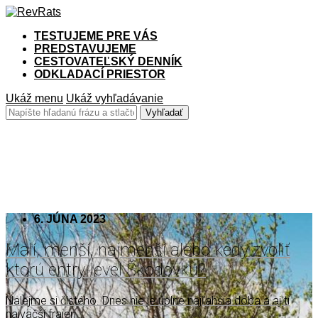
TESTUJEME PRE VÁS
PREDSTAVUJEME
CESTOVATEĽSKÝ DENNÍK
ODKLADACÍ PRIESTOR
Ukáž menu
Ukáž vyhľadávanie
škoda
6. JÚNA 2023
Malí, menší, najmenší alebo kedy zvoliť
ktorú entry-level Škodovku?
Nalejme si čistého. Dnes nie je úplne najľahšia doba a aj tí
najväčší frajeri,…