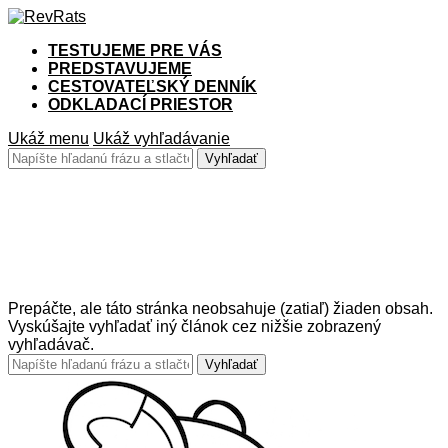
TESTUJEME PRE VÁS
PREDSTAVUJEME
CESTOVATEĽSKÝ DENNÍK
ODKLADACÍ PRIESTOR
Ukáž menu
Ukáž vyhľadávanie
Žiadna zhoda:
Prepáčte, ale táto stránka neobsahuje (zatiaľ) žiaden obsah.
Vyskúšajte vyhľadať iný článok cez nižšie zobrazený
vyhľadávač.