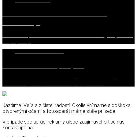
4. MARCA 2019
Honda NSX – Stará láska a hliník
nehrdzavejú
Pozrime sa pravde do očí. Pokiaľ čítate náš magazín, ste z tej
skupiny ľudí,…
15. DECEMBRA 2018
Audi R8 – The Superšport
Počas testovania hothatch-ov na posvätnom Grossglockneri
nám v našej práci pomáhal nezvyčajný hosť. V…
Jazdíme. Veľa a z čistej radosti. Okolie vnímame s doširoka
otvorenými očami a fotoaparát máme stále pri sebe.
V prípade spoluprác, reklamy alebo zaujímavého tipu nás
kontaktujte na: