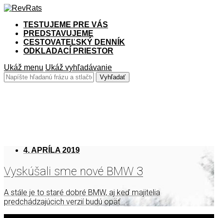
TESTUJEME PRE VÁS
PREDSTAVUJEME
CESTOVATEĽSKÝ DENNÍK
ODKLADACÍ PRIESTOR
Ukáž menu
Ukáž vyhľadávanie
Predstavujeme
4. APRÍLA 2019
Vyskúšali sme nové BMW 3
A stále je to staré dobré BMW, aj keď majitelia
predchádzajúcich verzií budú opäť…