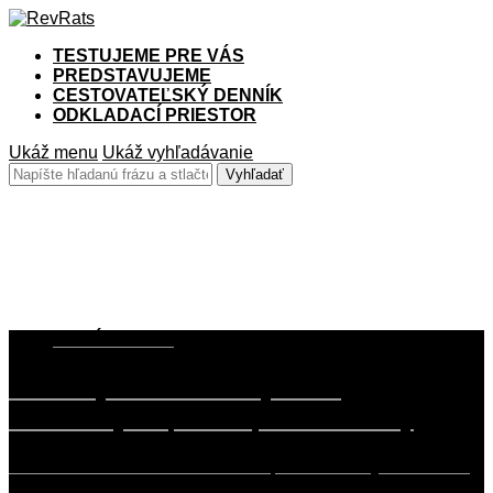
TESTUJEME PRE VÁS
PREDSTAVUJEME
CESTOVATEĽSKÝ DENNÍK
ODKLADACÍ PRIESTOR
Ukáž menu
Ukáž vyhľadávanie
Kona
18. JÚNA 2020
TEST Hyundai Kona Hybrid –
Zachraňujem planétu, som čarovný
Preberám kľúče od modrého auta, som čarovný. Sadám do
hybridnej Kony, som čarovný. Štartujem…