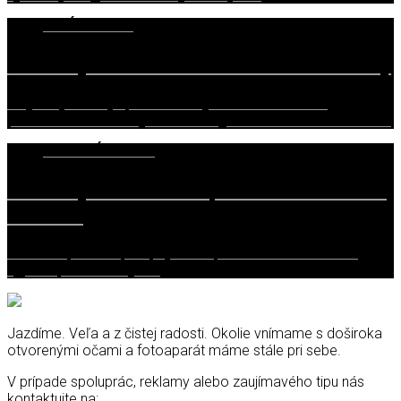
6. JÚNA 2019
TEST Hyundai Kona Electric – Zrod iKony
Celý svoj doterajší profesionálny život som zasvätil
počítačom a moderným technológiám. Mám rád novodobé…
24. APRÍLA 2018
TEST Hyundai Kona 1,6 T-GDi – štramák
z mesta
V dobách, keď sa pod pojmom športové auto každému
vyjavilo práve to s tými…
Jazdíme. Veľa a z čistej radosti. Okolie vnímame s doširoka
otvorenými očami a fotoaparát máme stále pri sebe.
V prípade spoluprác, reklamy alebo zaujímavého tipu nás
kontaktujte na: