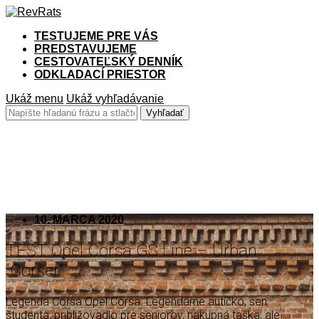
TESTUJEME PRE VÁS
PREDSTAVUJEME
CESTOVATEĽSKÝ DENNÍK
ODKLADACÍ PRIESTOR
Ukáž menu
Ukáž vyhľadávanie
Corsa
10. MARCA 2020
TEST Opel Corsa GS Line – Urban
“Corser”
Legenda Corsa Opel Corsa. Legendárne autíčko, sen
študenta, približovadlo pre seniorov, nákupná taška, ale…