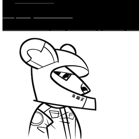
30. MARCA 2019
#ExpoDayPorsche911
Porsche Inter Auto si pre svojich fanúšikov pripravilo zaujíma