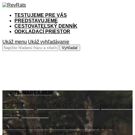
TESTUJEME PRE VÁS
PREDSTAVUJEME
CESTOVATEĽSKÝ DENNÍK
ODKLADACÍ PRIESTOR
Ukáž menu
Ukáž vyhľadávanie
208
16. MARCA 2020
TEST Peugeot 208 GT Line – Špecialistka
na boj v meste
Za normálnych okolností nás tendenčné ankety typu
Európske (Svetové) auto roka XXXX v redakcii…