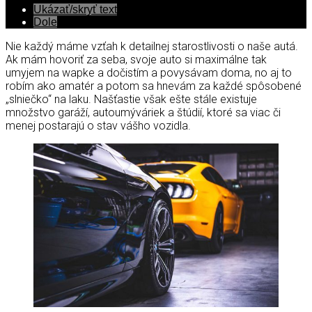
Ukázať/skryť text
Dole
Nie každý máme vzťah k detailnej starostlivosti o naše autá.
Ak mám hovoriť za seba, svoje auto si maximálne tak
umyjem na wapke a dočistím a povysávam doma, no aj to
robím ako amatér a potom sa hnevám za každé spôsobené
„slniečko“ na laku. Našťastie však ešte stále existuje
množstvo garáží, autoumýváriek a štúdií, ktoré sa viac či
menej postarajú o stav vášho vozidla.