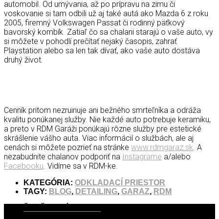
automobil. Od umývania, až po prípravu na zimu či
voskovanie si tam odbili už aj také autá ako Mazda 6 z roku
2005, firemný Volkswagen Passat či rodinný päťkový
bavorský kombík. Zatiaľ čo sa chalani starajú o vaše auto, vy
si môžete v pohodlí prečítať nejaký časopis, zahrať
Playstation alebo sa len tak dívať, ako vaše auto dostáva
druhý život.
Cenník pritom nezruinuje ani bežného smrteľníka a odráža
kvalitu ponúkanej služby. Nie každé auto potrebuje keramiku,
a preto v RDM Garáži ponúkajú rôzne služby pre estetické
skrášlenie vášho auta. Viac informácií o službách, ale aj
cenách si môžete pozrieť na stránke
www.rdmgaraz.sk
. A
nezabudnite chalanov podporiť na
Instagrame
a/alebo
Facebooku
. Vidíme sa v RDM-ke.
KATEGÓRIA:
ODKLADACÍ PRIESTOR
TAGY:
BLOG
,
DETAILING
,
GARAZ
,
RDM
ĎALŠIE PRÍSPEVKY