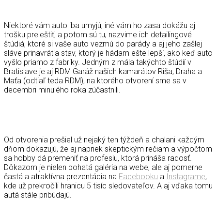
Niektoré vám auto iba umyjú, iné vám ho zasa dokážu aj
trošku preleštiť, a potom sú tu, nazvime ich detailingové
štúdiá, ktoré si vaše auto vezmú do parády a aj jeho zašlej
sláve prinavrátia stav, ktorý je hádam ešte lepší, ako keď auto
vyšlo priamo z fabriky. Jedným z mála takýchto štúdií v
Bratislave je aj RDM Garáž našich kamarátov Riša, Draha a
Maťa (odtiaľ teda RDM), na ktorého otvorení sme sa v
decembri minulého roka zúčastnili.
Od otvorenia prešiel už nejaký ten týždeň a chalani každým
dňom dokazujú, že aj napriek skeptickým rečiam a výpočtom
sa hobby dá premeniť na profesiu, ktorá prináša radosť.
Dôkazom je nielen bohatá galéria na webe, ale aj pomerne
častá a atraktívna prezentácia na
Facebooku
a
Instagrame
,
kde už prekročili hranicu 5 tisíc sledovateľov. A aj vďaka tomu
autá stále pribúdajú.