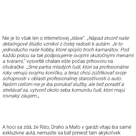
Nie je to však len o internetovej „sláve“. „
Nápad stvoriť naše
detailngové štúdio vznikol z čistej radosti k autám. Je to
jednoducho naše hobby, ktoré spojilo troch kamarátov. Pod
každú prácu sa tak podpisujeme svojimi skutočnými menami
a tvárami,
“ vysvetlili chalani ešte počas príhovoru na
otváračke. „
Sme partia mladých ľudí, ktorí sa profesionálne
roky venujú svojmu koníčku, a teraz chcú zúžitkovať svoje
schopnosti v oblasti profesionálnej starostlivosti o auto.
Našim cieľom nie je iba ponúkať služby, ale tiež poradiť a
stretávať sa, vytvoriť okolo seba komunitu ľudí, ktorí majú
rovnaký záujem.
„
A hoci sa zdá, že Rišo, Draho a Maťo v garáži vítajú iba samé
exkluzívne autá, nemusíte sa báť priniesť tam akýkoľvek