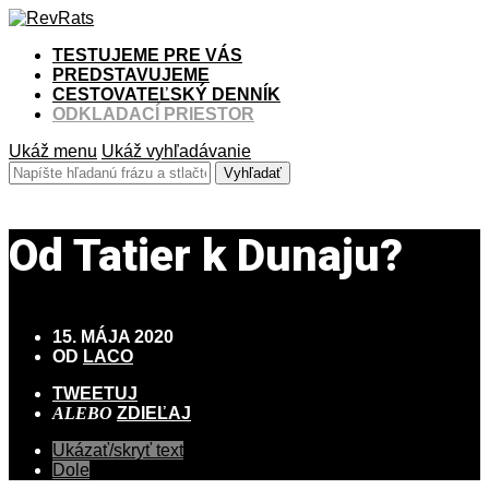
TESTUJEME PRE VÁS
PREDSTAVUJEME
CESTOVATEĽSKÝ DENNÍK
ODKLADACÍ PRIESTOR
Ukáž menu
Ukáž vyhľadávanie
Od Tatier k Dunaju?
15. MÁJA 2020
OD
LACO
TWEETUJ
ALEBO
ZDIEĽAJ
Ukázať/skryť text
Dole