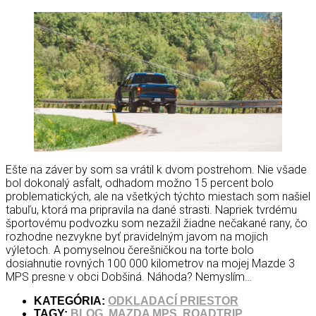
Ešte na záver by som sa vrátil k dvom postrehom. Nie všade
bol dokonalý asfalt, odhadom možno 15 percent bolo
problematických, ale na všetkých týchto miestach som našiel
tabuľu, ktorá ma pripravila na dané strasti. Napriek tvrdému
športovému podvozku som nezažil žiadne nečakané rany, čo
rozhodne nezvykne byť pravidelným javom na mojich
výletoch. A pomyselnou čerešničkou na torte bolo
dosiahnutie rovných 100 000 kilometrov na mojej Mazde 3
MPS presne v obci Dobšiná. Náhoda? Nemyslím…
KATEGÓRIA:
ODKLADACÍ PRIESTOR
TAGY:
BLOG
,
MAZDA MPS
,
ROADTRIP