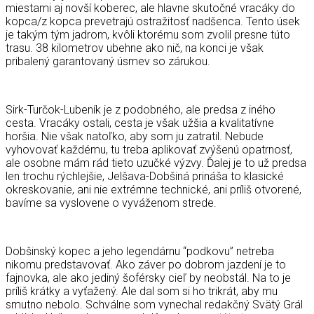
miestami aj novší koberec, ale hlavne skutočné vracáky do
kopca/z kopca prevetrajú ostražitosť nadšenca. Tento úsek
je takým tým jadrom, kvôli ktorému som zvolil presne túto
trasu. 38 kilometrov ubehne ako nič, na konci je však
pribalený garantovaný úsmev so zárukou.
Sirk-Turčok-Lubeník je z podobného, ale predsa z iného
cesta. Vracáky ostali, cesta je však užšia a kvalitatívne
horšia. Nie však natoľko, aby som ju zatratil. Nebude
vyhovovať každému, tu treba aplikovať zvýšenú opatrnosť,
ale osobne mám rád tieto uzučké výzvy. Ďalej je to už predsa
len trochu rýchlejšie, Jelšava-Dobšiná prináša to klasické
okreskovanie, ani nie extrémne technické, ani príliš otvorené,
bavíme sa vyslovene o vyváženom strede.
Dobšinský kopec a jeho legendárnu “podkovu” netreba
nikomu predstavovať. Ako záver po dobrom jazdení je to
fajnovka, ale ako jediný šoférsky cieľ by neobstál. Na to je
príliš krátky a vyťažený. Ale dal som si ho trikrát, aby mu
smutno nebolo. Schválne som vynechal redakčný Svätý Grál