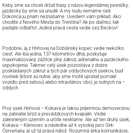
Keby sme sa chceli držať trasy z názvu legendárnej pesničky,
jazdecky by sme sa unudili. A my nudu nemáme radi.
Dokonca ju priam neznášame. Uvediem vám príklad. Ako
chodíte z Nového Mesta do Trenčína? Ak po diaľnici, tak
padajte odtiaľto! Jediná pravá cesta vedie cez Beckov!
Podobne, aj z Hriňovej na Dobšinský kopec vedie niekoľko
ciest. Ale iba jedna, 137 kilometrov dlhá, poskytuje
maximalizovaný zážitok plný zákrut, adrenalínu a jazdeckého
uspokojenia. Takmer celý úsek pozostáva z dobre
poskladaných zákrut a tých pár oddychových úsekov, buď
roviniek (ktoré sú nutné, aby sme mohli upratať pomalé
vozidlo pred sebou) alebo intravilánov obcí, je nutných na –
oddych.
Prvý úsek Hriňová – Kokava je takou príjemnou demoverziou
na zahriatie bŕzd a prevádzkových kvapalín. Vedie
zalesneným územím a určite nesklame. Ale až ten druhý úsek,
Kokava – Klenovec a následne až k vysokej peci Sirk-
Červeňany, je už tá pravá nálož. Rozumná šírka komunikácie,