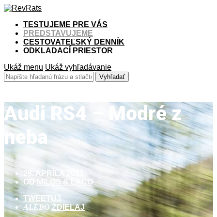
TESTUJEME PRE VÁS
PREDSTAVUJEME
CESTOVATEĽSKÝ DENNÍK
ODKLADACÍ PRIESTOR
Ukáž menu
Ukáž vyhľadávanie
Audi RS4 – Modré z
neba
28. APRÍLA 2017
OD
MILOŠ & LACO
TWEETUJ
ALEBO
ZDIEĽAJ