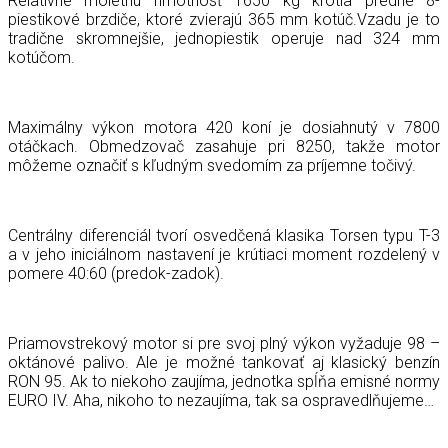
Relatívne moletnú hmotnosť 1650 kg krotia predné 8-
piestikové brzdiče, ktoré zvierajú 365 mm kotúč.Vzadu je to
tradične skromnejšie, jednopiestik operuje nad 324 mm
kotúčom.
Maximálny výkon motora 420 koní je dosiahnutý v 7800
otáčkach. Obmedzovač zasahuje pri 8250, takže motor
môžeme označiť s kľudným svedomím za príjemne točivý.
Centrálny diferenciál tvorí osvedčená klasika Torsen typu T-3
a v jeho iniciálnom nastavení je krútiaci moment rozdelený v
pomere 40:60 (predok-zadok).
Priamovstrekový motor si pre svoj plný výkon vyžaduje 98 –
oktánové palivo. Ale je možné tankovať aj klasický benzín
RON 95. Ak to niekoho zaujíma, jednotka spĺňa emisné normy
EURO IV. Aha, nikoho to nezaujíma, tak sa ospravedlňujeme…