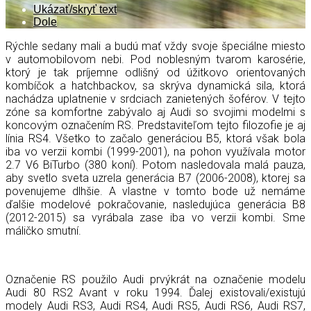
Ukázať/skryť text
Dole
Rýchle sedany mali a budú mať vždy svoje špeciálne miesto
v automobilovom nebi. Pod noblesným tvarom karosérie,
ktorý je tak príjemne odlišný od úžitkovo orientovaných
kombíčok a hatchbackov, sa skrýva dynamická sila, ktorá
nachádza uplatnenie v srdciach zanietených šoférov. V tejto
zóne sa komfortne zabývalo aj Audi so svojimi modelmi s
koncovým označením RS. Predstaviteľom tejto filozofie je aj
línia RS4. Všetko to začalo generáciou B5, ktorá však bola
iba vo verzii kombi (1999-2001), na pohon využívala motor
2.7 V6 BiTurbo (380 koní). Potom nasledovala malá pauza,
aby svetlo sveta uzrela generácia B7 (2006-2008), ktorej sa
povenujeme dlhšie. A vlastne v tomto bode už nemáme
ďalšie modelové pokračovanie, nasledujúca generácia B8
(2012-2015) sa vyrábala zase iba vo verzii kombi. Sme
máličko smutní.
Označenie RS použilo Audi prvýkrát na označenie modelu
Audi 80 RS2 Avant v roku 1994. Ďalej existovali/existujú
modely Audi RS3, Audi RS4, Audi RS5, Audi RS6, Audi RS7,