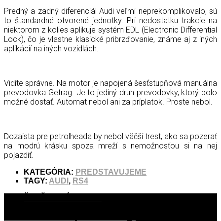
Predný a zadný diferenciál Audi veľmi neprekomplikovalo, sú
to štandardné otvorené jednotky. Pri nedostatku trakcie na
niektorom z kolies aplikuje systém EDL (Electronic Differential
Lock), čo je vlastne klasické pribrzďovanie, známe aj z iných
aplikácií na iných vozidlách.
Vidíte správne. Na motor je napojená šesťstupňová manuálna
prevodovka Getrag. Je to jediný druh prevodovky, ktorý bolo
možné dostať. Automat nebol ani za príplatok. Proste nebol.
Dozaista pre petrolheada by nebol väčší trest, ako sa pozerať
na modrú krásku spoza mreží s nemožnosťou si na nej
pojazdiť.
KATEGÓRIA:
PREDSTAVUJEME
TAGY:
AUDI
,
RS4
ĎALŠIE PRÍSPEVKY
Ako sme montovali výfuk na Mustanga