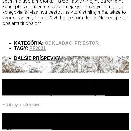
vesmírne dobrá motorka. Takže napriek môjmu zákernému
konceptu, že budeme šokovať nejakými hroznými strojmi, si
kolegovia išli vlastnou cestou, na ktorú strhli aj mňa, takže to
zvonka vyzerá, že rok 2020 bol celkom dobrý. Ale nedajte sa
obalamutiť obalom…
KATEGÓRIA:
ODKLADACÍ PRIESTOR
TAGY:
PF2021
ĎALŠIE PRÍSPEVKY
Miava Vice
PREDCHÁDZAJÚCE PRÍSPEVKY
TEST Suzuki Swift 1.2 Hybrid 4WD - “Očami experta”
Mohlo by sa vám páčiť
28. NOVEMBRA 2018
Blogujte u nás na akúkoľvek tému