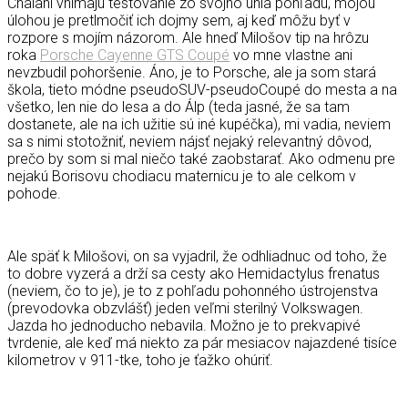
Chalani vnímajú testovanie zo svojho uhla pohľadu, mojou
úlohou je pretlmočiť ich dojmy sem, aj keď môžu byť v
rozpore s mojím názorom. Ale hneď Milošov tip na hrôzu
roka
Porsche Cayenne GTS Coupé
vo mne vlastne ani
nevzbudil pohoršenie. Áno, je to Porsche, ale ja som stará
škola, tieto módne pseudoSUV-pseudoCoupé do mesta a na
všetko, len nie do lesa a do Álp (teda jasné, že sa tam
dostanete, ale na ich užitie sú iné kupéčka), mi vadia, neviem
sa s nimi stotožniť, neviem nájsť nejaký relevantný dôvod,
prečo by som si mal niečo také zaobstarať. Ako odmenu pre
nejakú Borisovu chodiacu maternicu je to ale celkom v
pohode.
Ale späť k Milošovi, on sa vyjadril, že odhliadnuc od toho, že
to dobre vyzerá a drží sa cesty ako Hemidactylus frenatus
(neviem, čo to je), je to z pohľadu pohonného ústrojenstva
(prevodovka obzvlášť) jeden veľmi sterilný Volkswagen.
Jazda ho jednoducho nebavila. Možno je to prekvapivé
tvrdenie, ale keď má niekto za pár mesiacov najazdené tisíce
kilometrov v 911-tke, toho je ťažko ohúriť.