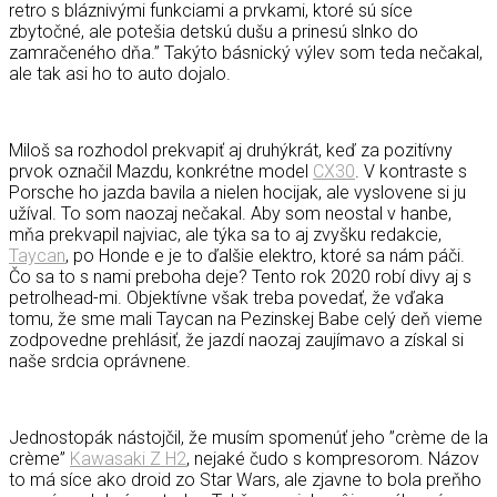
retro s bláznivými funkciami a prvkami, ktoré sú síce
zbytočné, ale potešia detskú dušu a prinesú slnko do
zamračeného dňa.” Takýto básnický výlev som teda nečakal,
ale tak asi ho to auto dojalo.
Miloš sa rozhodol prekvapiť aj druhýkrát, keď za pozitívny
prvok označil Mazdu, konkrétne model
CX30
. V kontraste s
Porsche ho jazda bavila a nielen hocijak, ale vyslovene si ju
užíval. To som naozaj nečakal. Aby som neostal v hanbe,
mňa prekvapil najviac, ale týka sa to aj zvyšku redakcie,
Taycan
, po Honde e je to ďalšie elektro, ktoré sa nám páči.
Čo sa to s nami preboha deje? Tento rok 2020 robí divy aj s
petrolhead-mi. Objektívne však treba povedať, že vďaka
tomu, že sme mali Taycan na Pezinskej Babe celý deň vieme
zodpovedne prehlásiť, že jazdí naozaj zaujímavo a získal si
naše srdcia oprávnene.
Jednostopák nástojčil, že musím spomenúť jeho ”crème de la
crème”
Kawasaki Z H2
, nejaké čudo s kompresorom. Názov
to má síce ako droid zo Star Wars, ale zjavne to bola preňho