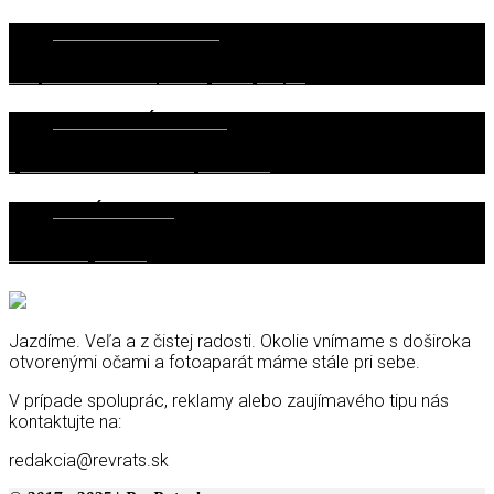
7. DECEMBRA 2017
O tom, ako donekonečna ospravedlňujeme svoju kúpu…
13. FEBRUÁRA 2018
Týždeň som žil s elektromobilom – je to také zlé?
20. JÚNA 2023
Nemecko – Belgická aféra
Jazdíme. Veľa a z čistej radosti. Okolie vnímame s doširoka
otvorenými očami a fotoaparát máme stále pri sebe.
V prípade spoluprác, reklamy alebo zaujímavého tipu nás
kontaktujte na:
redakcia@revrats.sk