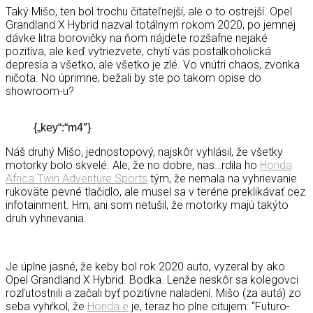
Taký Mišo, ten bol trochu čitateľnejší, ale o to ostrejší. Opel
Grandland X Hybrid nazval totálnym rokom 2020, po jemnej
dávke litra borovičky na ňom nájdete rozšafne nejaké
pozitíva, ale keď vytriezvete, chytí vás postalkoholická
depresia a všetko, ale všetko je zlé. Vo vnútri chaos, zvonka
ničota. No úprimne, bežali by ste po takom opise do
showroom-u?
{„key“:“m4″}
Náš druhý Mišo, jednostopový, najskôr vyhlásil, že všetky
motorky bolo skvelé. Ale, že no dobre, nas…rdila ho
Honda
Africa Twin Adventure Sports
tým, že nemala na vyhrievanie
rukoväte pevné tlačidlo, ale musel sa v teréne preklikávať cez
infotainment. Hm, ani som netušil, že motorky majú takýto
druh vyhrievania.
Je úplne jasné, že keby bol rok 2020 auto, vyzeral by ako
Opel Grandland X Hybrid. Bodka. Lenže neskôr sa kolegovci
rozľutostnili a začali byť pozitívne naladení. Mišo (za autá) zo
seba vyhŕkol, že
Honda e
je, teraz ho plne citujem: “Futuro-