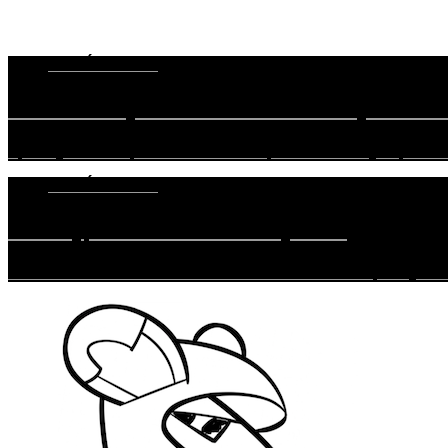
30. JÚNA 2022
Porsche Cayman GT4 RS – Čistá jazdecká
Správny šofér v správnom aute má spoza volantu vystupovať
21. JÚNA 2022
Motovýprava na chorvátsky Cres
Som autíčkár od narodenia. I keď som k motorkám predtým nik